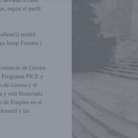
as, según el perfil
ballemGi tendrá
a Josep Ferrater i
 Comercio de Girona
el Programa PICE y
n de Girona y el
 y está financiada
io de Empleo en el
uvenil y las