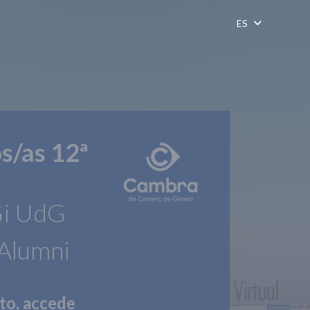
ES
s/as 12ª
Gi UdG
Alumni
ito, accede